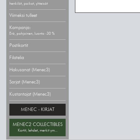
henkilöt, paikat, yhteisöt
Viimeksi tulleet
Kampanja:
Erä, pohjoinen, luonto -30 %
Postikortit
Filatelia
Hakusanat (Menec3)
Sarjat (Menec3)
Kustantajat (Menec3)
MENEC - KIRJAT
MENEC2 COLLECTIBLES
Kortit, lehdet, merkit ym...