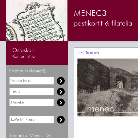
MENEC3
postikortit & filatelia
Ostoskori
<< Takaisin
Kori on tyhjä
Pikahaut (Menec3)
Yleishaku (Menec1-3)