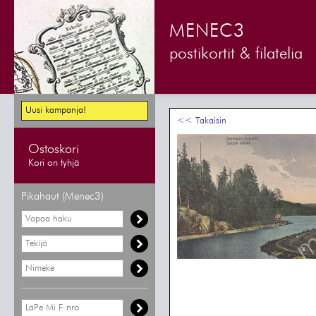
MENEC3
postikortit & filatelia
Uusi kampanja!
<< Takaisin
Ostoskori
Kori on tyhjä
Pikahaut (Menec3)