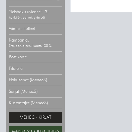
Yleishaku (Menec1-3)
henkilöt, paikat, yhteisöt
Viimeksi tulleet
Kampanja:
Erä, pohjoinen, luonto -30 %
Postikortit
Filatelia
Hakusanat (Menec3)
Sarjat (Menec3)
Kustantajat (Menec3)
MENEC - KIRJAT
MENEC2 COLLECTIBLES