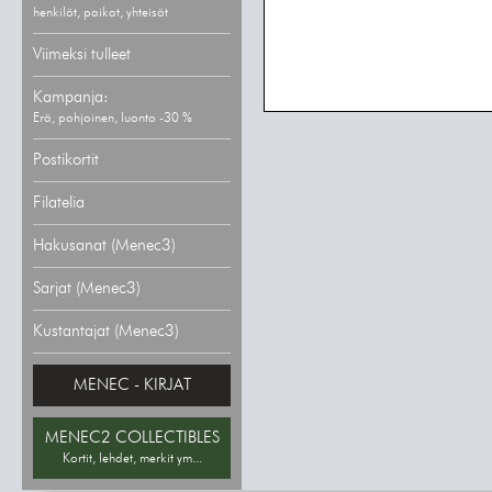
henkilöt, paikat, yhteisöt
Viimeksi tulleet
Kampanja:
Erä, pohjoinen, luonto -30 %
Postikortit
Filatelia
Hakusanat (Menec3)
Sarjat (Menec3)
Kustantajat (Menec3)
MENEC - KIRJAT
MENEC2 COLLECTIBLES
Kortit, lehdet, merkit ym...