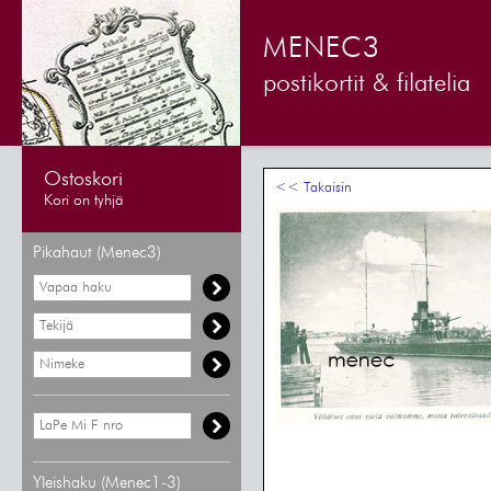
MENEC3
postikortit & filatelia
Ostoskori
<< Takaisin
Kori on tyhjä
Pikahaut (Menec3)
Yleishaku (Menec1-3)