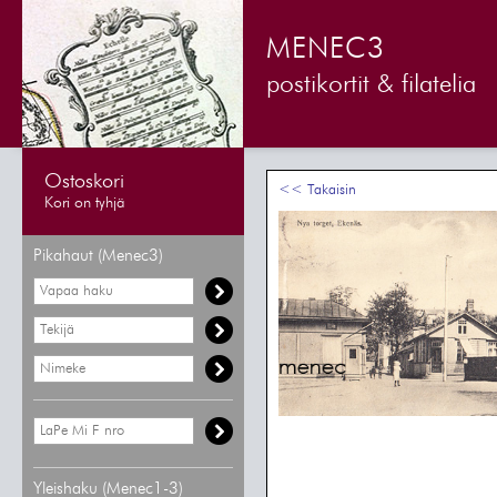
MENEC3
postikortit & filatelia
Ostoskori
<< Takaisin
Kori on tyhjä
Pikahaut (Menec3)
Yleishaku (Menec1-3)