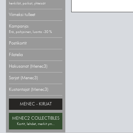
henkilöt, paikat, yhteisöt
Viimeksi tulleet
Kampanja:
Erä, pohjoinen, luonto -30 %
Postikortit
Filatelia
Hakusanat (Menec3)
Sarjat (Menec3)
Kustantajat (Menec3)
MENEC - KIRJAT
MENEC2 COLLECTIBLES
Kortit, lehdet, merkit ym...