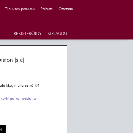
Tilauksen peruutus
Palaute
Ostetaan
REKISTERÖIDY
KIRJAUDU
iston [sic]
alaikku, mutta selvä K4
kortit
paikallishistoria
N