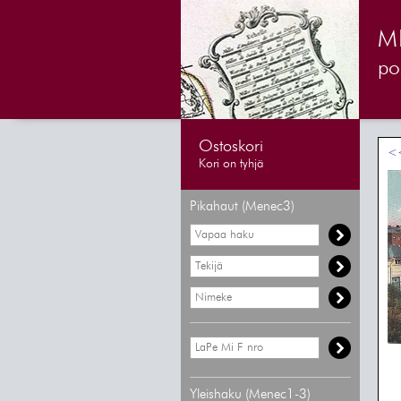
M
pos
Ostoskori
<<
Kori on tyhjä
Pikahaut (Menec3)
Yleishaku (Menec1-3)