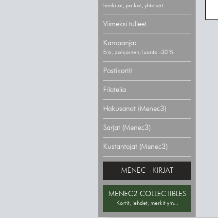
henkilöt, paikat, yhteisöt
Viimeksi tulleet
Kampanja:
Erä, pohjoinen, luonto -30 %
Postikortit
Filatelia
Hakusanat (Menec3)
Sarjat (Menec3)
Kustantajat (Menec3)
MENEC - KIRJAT
MENEC2 COLLECTIBLES
Kortit, lehdet, merkit ym...