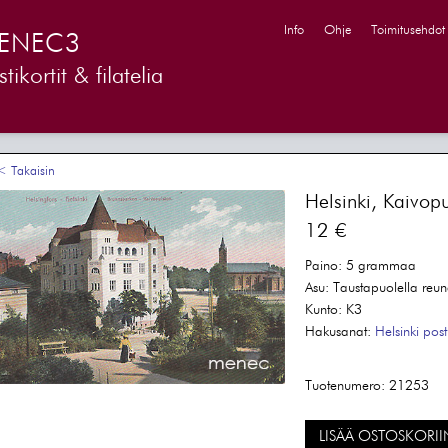
Info
Ohje
Toimitusehdot
ENEC3
tikortit & filatelia
 Takaisin
Helsinki, Kaivopu
12 €
Paino:
5 grammaa
Asu:
Taustapuolella reun
Kunto:
K3
Hakusanat:
Helsinki
posti
Tuotenumero:
21253
LISÄÄ OSTOSKORII