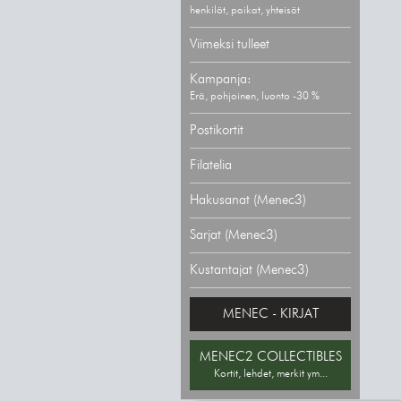
henkilöt, paikat, yhteisöt
Viimeksi tulleet
Kampanja:
Erä, pohjoinen, luonto -30 %
Postikortit
Filatelia
Hakusanat (Menec3)
Sarjat (Menec3)
Kustantajat (Menec3)
MENEC - KIRJAT
MENEC2 COLLECTIBLES
Kortit, lehdet, merkit ym...