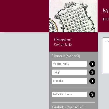
M
pos
Ostoskori
<<
Kori on tyhjä
Pikahaut (Menec3)
Yleishaku (Menec1-3)