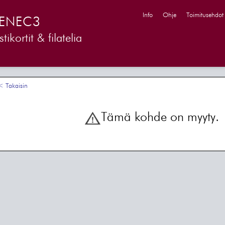
Info
Ohje
Toimitusehdot
ENEC3
tikortit & filatelia
 Takaisin
Tämä kohde on myyty.