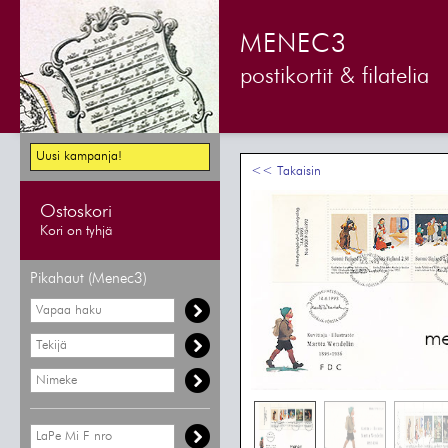
MENEC3
postikortit & filatelia
Uusi kampanja!
<< Takaisin
Ostoskori
Kori on tyhjä
Pikahaut (Menec3)