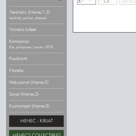
Yleishaku (Menec1-3)
henkilöt, paikat, yhteisöt
Viimeksi tulleet
Kampanja:
Erä, pohjoinen, luonto -30 %
Postikortit
Filatelia
Hakusanat (Menec3)
Sarjat (Menec3)
Kustantajat (Menec3)
MENEC - KIRJAT
MENEC2 COLLECTIBLES