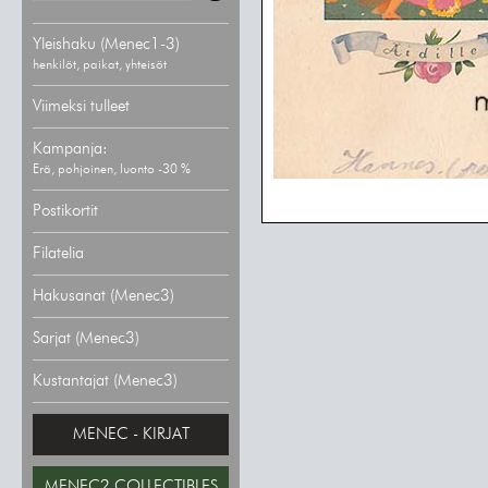
Yleishaku (Menec1-3)
henkilöt, paikat, yhteisöt
Viimeksi tulleet
Kampanja:
Erä, pohjoinen, luonto -30 %
Postikortit
Filatelia
Hakusanat (Menec3)
Sarjat (Menec3)
Kustantajat (Menec3)
MENEC - KIRJAT
MENEC2 COLLECTIBLES