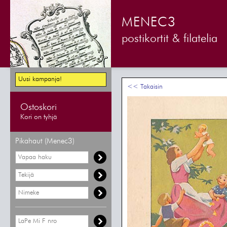
MENEC3
postikortit & filatelia
Uusi kampanja!
<< Takaisin
Ostoskori
Kori on tyhjä
Pikahaut (Menec3)