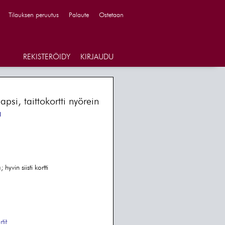
Tilauksen peruutus
Palaute
Ostetaan
REKISTERÖIDY
KIRJAUDU
psi, taittokortti nyörein
a
yvin siisti kortti
tit