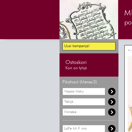
M
pos
Uusi kampanja!
<<
Ostoskori
Kori on tyhjä
Pikahaut (Menec3)