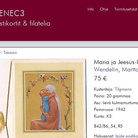
Info
Ohje
Toimitusehdot
ENEC3
tikortit & filatelia
 Takaisin
Maria ja Jeesus-la
Wendelin, Martt
75 €
Kustantaja:
Tilgmann
Paino:
20 grammaa
Asu:
lievä kulmamurtuma; h
Painovuosi:
1942
Kunto:
K3
842/B6, 54, R5
Hakusanat:
taide
postikor