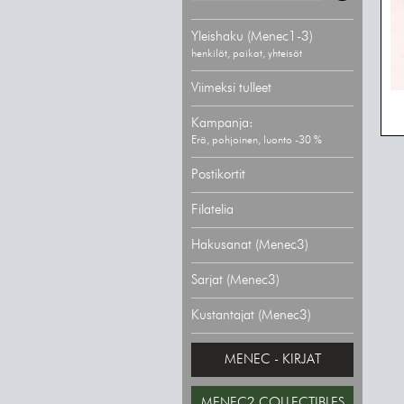
Yleishaku (Menec1-3)
henkilöt, paikat, yhteisöt
Viimeksi tulleet
Kampanja:
Erä, pohjoinen, luonto -30 %
Postikortit
Filatelia
Hakusanat (Menec3)
Sarjat (Menec3)
Kustantajat (Menec3)
MENEC - KIRJAT
MENEC2 COLLECTIBLES