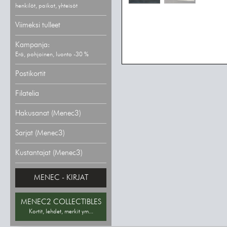
henkilöt, paikat, yhteisöt
Viimeksi tulleet
Kampanja:
Erä, pohjoinen, luonto -30 %
Postikortit
Filatelia
Hakusanat (Menec3)
Sarjat (Menec3)
Kustantajat (Menec3)
MENEC - KIRJAT
MENEC2 COLLECTIBLES
Kortit, lehdet, merkit ym...