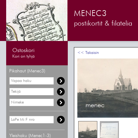
MENEC3
postikortit & filatelia
Ostoskori
<< Takaisin
Kori on tyhjä
Pikahaut (Menec3)
Yleishaku (Menec1-3)