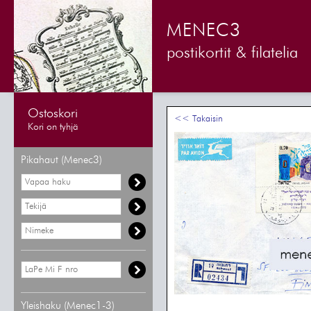
MENEC3
postikortit & filatelia
Ostoskori
<< Takaisin
Kori on tyhjä
Pikahaut (Menec3)
Yleishaku (Menec1-3)