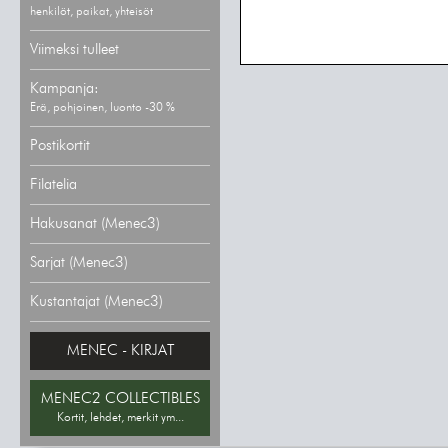
henkilöt, paikat, yhteisöt
Viimeksi tulleet
Kampanja:
Erä, pohjoinen, luonto -30 %
Postikortit
Filatelia
Hakusanat (Menec3)
Sarjat (Menec3)
Kustantajat (Menec3)
MENEC - KIRJAT
MENEC2 COLLECTIBLES
Kortit, lehdet, merkit ym...