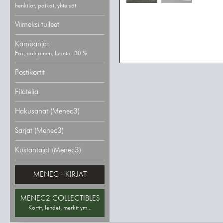
henkilöt, paikat, yhteisöt
Viimeksi tulleet
Kampanja:
Erä, pohjoinen, luonto -30 %
Postikortit
Filatelia
Hakusanat (Menec3)
Sarjat (Menec3)
Kustantajat (Menec3)
MENEC - KIRJAT
MENEC2 COLLECTIBLES
Kortit, lehdet, merkit ym...