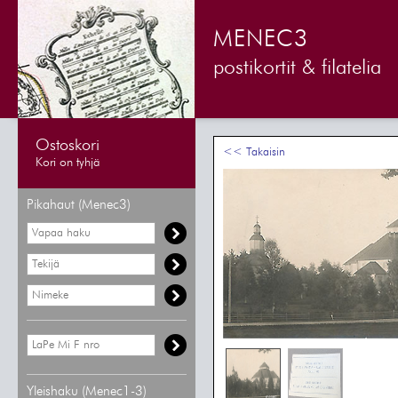
MENEC3
postikortit & filatelia
Ostoskori
<< Takaisin
Kori on tyhjä
Pikahaut (Menec3)
Yleishaku (Menec1-3)