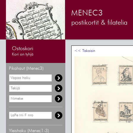
MENEC3
postikortit & filatelia
Ostoskori
<< Takaisin
Kori on tyhjä
Pikahaut (Menec3)
Yleishaku (Menec1-3)