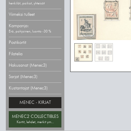
henkilöt, paikat, yhteisöt
Viimeksi tulleet
Kampanja:
Erä, pohjoinen, luonto -30 %
Postikortit
Filatelia
Hakusanat (Menec3)
Sarjat (Menec3)
Kustantajat (Menec3)
MENEC - KIRJAT
MENEC2 COLLECTIBLES
Kortit, lehdet, merkit ym...