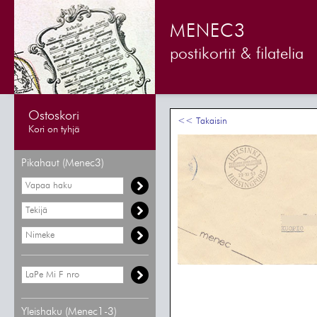
MENEC3
postikortit & filatelia
Ostoskori
<< Takaisin
Kori on tyhjä
Pikahaut (Menec3)
Yleishaku (Menec1-3)