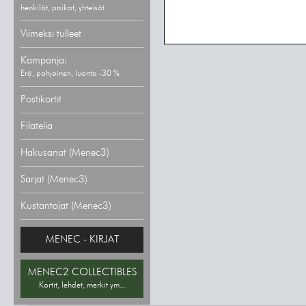
henkilöt, paikat, yhteisöt
Viimeksi tulleet
Kampanja:
Erä, pohjoinen, luonto -30 %
Postikortit
Filatelia
Hakusanat (Menec3)
Sarjat (Menec3)
Kustantajat (Menec3)
MENEC - KIRJAT
MENEC2 COLLECTIBLES
Kortit, lehdet, merkit ym...