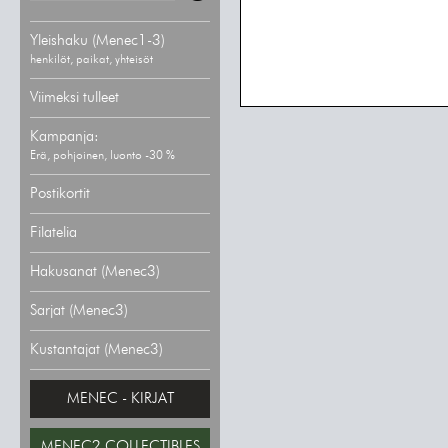
Yleishaku (Menec1-3)
henkilöt, paikat, yhteisöt
Viimeksi tulleet
Kampanja:
Erä, pohjoinen, luonto -30 %
Postikortit
Filatelia
Hakusanat (Menec3)
Sarjat (Menec3)
Kustantajat (Menec3)
MENEC - KIRJAT
MENEC2 COLLECTIBLES