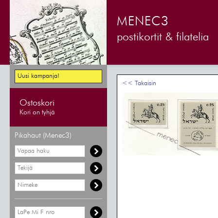
MENEC3
postikortit & filatelia
Uusi kampanja!
<< Takaisin
Ostoskori
Kori on tyhjä
Pikahaut (Menec3)