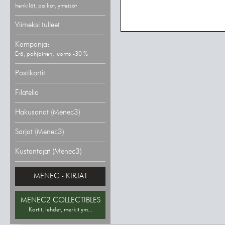
henkilöt, paikat, yhteisöt
Viimeksi tulleet
Kampanja:
Erä, pohjoinen, luonto -30 %
Postikortit
Filatelia
Hakusanat (Menec3)
Sarjat (Menec3)
Kustantajat (Menec3)
MENEC - KIRJAT
MENEC2 COLLECTIBLES
Kortit, lehdet, merkit ym...