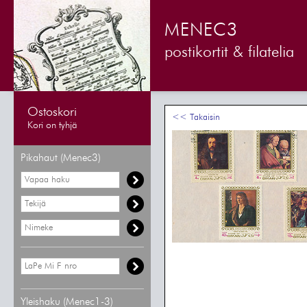
MENEC3
postikortit & filatelia
Ostoskori
<< Takaisin
Kori on tyhjä
Pikahaut (Menec3)
Yleishaku (Menec1-3)