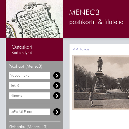
MENEC3
postikortit & filatelia
Ostoskori
<< Takaisin
Kori on tyhjä
Pikahaut (Menec3)
Yleishaku (Menec1-3)