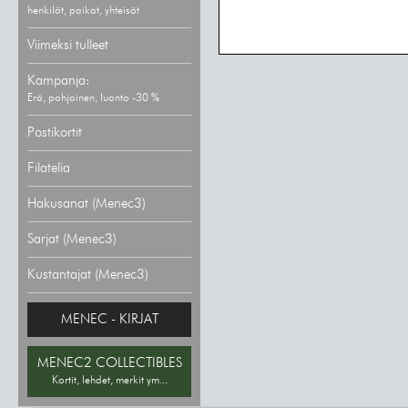
henkilöt, paikat, yhteisöt
Viimeksi tulleet
Kampanja:
Erä, pohjoinen, luonto -30 %
Postikortit
Filatelia
Hakusanat (Menec3)
Sarjat (Menec3)
Kustantajat (Menec3)
MENEC - KIRJAT
MENEC2 COLLECTIBLES
Kortit, lehdet, merkit ym...