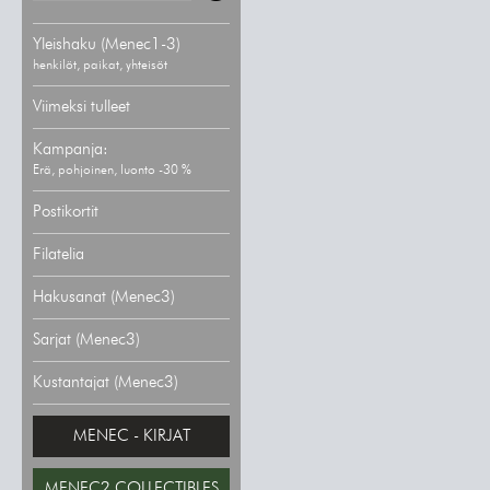
Yleishaku (Menec1-3)
henkilöt, paikat, yhteisöt
Viimeksi tulleet
Kampanja:
Erä, pohjoinen, luonto -30 %
Postikortit
Filatelia
Hakusanat (Menec3)
Sarjat (Menec3)
Kustantajat (Menec3)
MENEC - KIRJAT
MENEC2 COLLECTIBLES