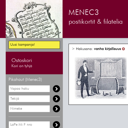
MENEC3
postikortit & filatelia
Uusi kampanja!
> Hakusana:
vanha kirjallisuus
Ostoskori
Kori on tyhjä
Pikahaut (Menec3)