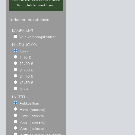
Kortit, lehdet, merkit ym...
Tarkenna hakutulosta
KAMPANJAT
Vain kampanjakohteet
HINTALUOKKA
Kaikki
1-10 €
11-20 €
21-30 €
31-40 €
41-50 €
51- €
LAJITTELU
Aakkosittain
Hinta (nouseva)
Hinta (laskeva)
Vuosi (nouseva)
Vuosi (laskeva)