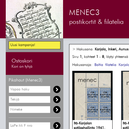
MENEC3
postikortit & filatelia
Uusi kampanja!
> Hakusana:
Karjala, Inkeri, Aunus
Sivu
1
, kohteet
1
-
8
, löytyi yhteens
Ostoskori
Hakusanoja:
Baltia
filatelia
Karjal
Kori on tyhjä
Pikahaut (Menec3)
Itä-Karjalan
Itä-
sotilashallinto 1941,
soti