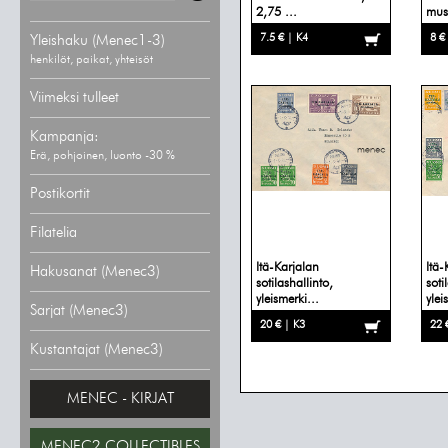
2,75 ...
must
7.5 € | K4
8 €
Yleishaku (Menec1-3)
henkilöt, paikat, yhteisöt
Viimeksi tulleet
Kampanja:
Erä, pohjoinen, luonto -30 %
Postikortit
Filatelia
Itä-Karjalan
Itä-
Hakusanat (Menec3)
sotilashallinto,
soti
yleismerki...
ylei
Sarjat (Menec3)
20 € | K3
22 
Kustantajat (Menec3)
MENEC - KIRJAT
MENEC2 COLLECTIBLES