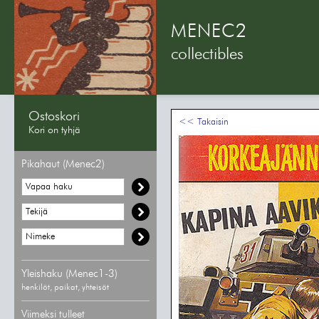
MENEC2
collectibles
Ostoskori
<< Takaisin
Kori on tyhjä
Pikahaut (Menec2)
Yleishaku (Menec1-3)
henkilöt, paikat, yhteisöt
Viimeksi tulleet