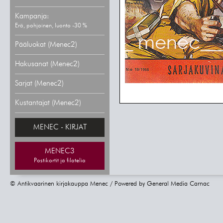
Kampanja:
Erä, pohjoinen, luonto -30 %
Pääluokat (Menec2)
Hakusanat (Menec2)
Sarjat (Menec2)
Kustantajat (Menec2)
MENEC - KIRJAT
MENEC3
Postikortit ja filatelia
© Antikvaarinen kirjakauppa Menec / Powered by
General Media Carnac