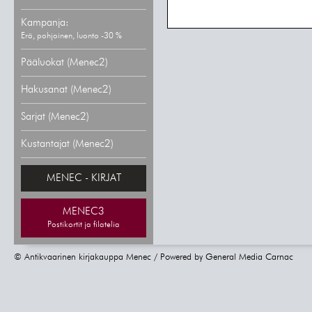
Kampanja:
Erä, pohjoinen, luonto -30 %
Pääluokat (Menec2)
Hakusanat (Menec2)
Sarjat (Menec2)
Kustantajat (Menec2)
MENEC - KIRJAT
MENEC3
Postikortit ja filatelia
© Antikvaarinen kirjakauppa Menec / Powered by
General Media Carnac