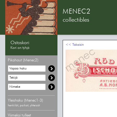
MENEC2
collectibles
Ostoskori
<< Takaisin
Kori on tyhjä
Pikahaut (Menec2)
Yleishaku (Menec1-3)
henkilöt, paikat, yhteisöt
Viimeksi tulleet