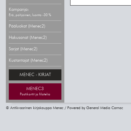
Kampanja:
Erä, pohjoinen, luonto -30 %
Pääluokat (Menec2)
Hakusanat (Menec2)
Sarjat (Menec2)
Kustantajat (Menec2)
MENEC - KIRJAT
MENEC3
Postikortit ja filatelia
© Antikvaarinen kirjakauppa Menec / Powered by
General Media Carnac