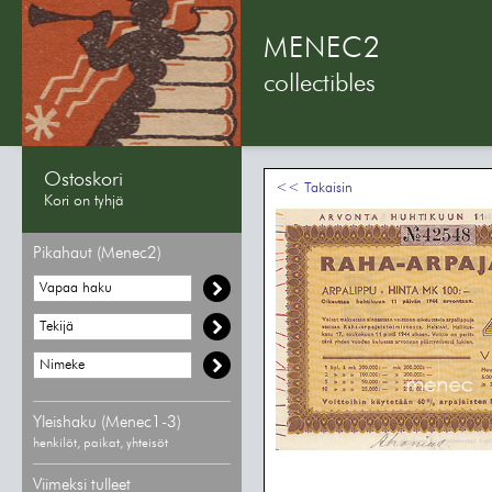
MENEC2
collectibles
Ostoskori
<< Takaisin
Kori on tyhjä
Pikahaut (Menec2)
Yleishaku (Menec1-3)
henkilöt, paikat, yhteisöt
Viimeksi tulleet