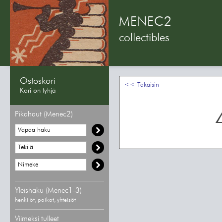
MENEC2
collectibles
Ostoskori
<< Takaisin
Kori on tyhjä
Pikahaut (Menec2)
Yleishaku (Menec1-3)
henkilöt, paikat, yhteisöt
Viimeksi tulleet