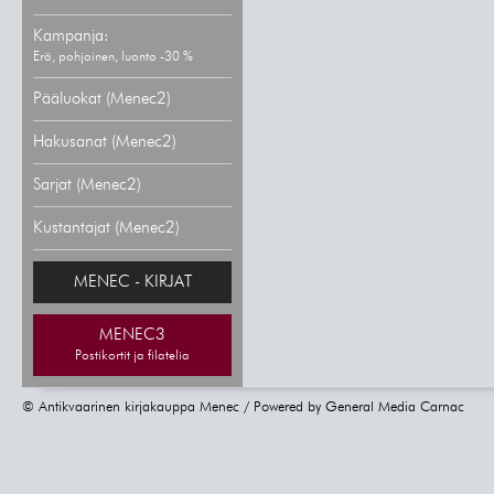
Kampanja:
Erä, pohjoinen, luonto -30 %
Pääluokat (Menec2)
Hakusanat (Menec2)
Sarjat (Menec2)
Kustantajat (Menec2)
MENEC - KIRJAT
MENEC3
Postikortit ja filatelia
© Antikvaarinen kirjakauppa Menec / Powered by
General Media Carnac