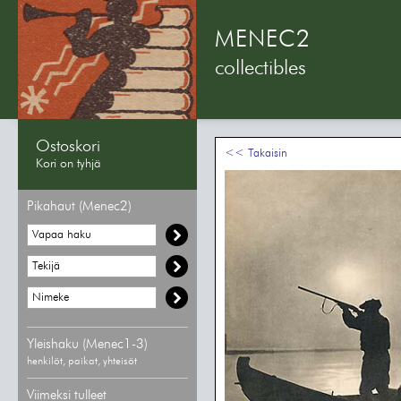
MENEC2
collectibles
Ostoskori
<< Takaisin
Kori on tyhjä
Pikahaut (Menec2)
Yleishaku (Menec1-3)
henkilöt, paikat, yhteisöt
Viimeksi tulleet