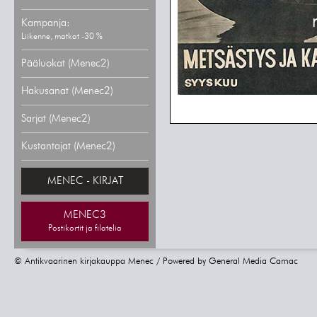
Kampanja:
Liikenne, matkat -30 %
Pääluokat (Menec2)
Hakusanat (Menec2)
Sarjat (Menec2)
Kustantajat (Menec2)
MENEC - KIRJAT
MENEC3
Postikortit ja filatelia
© Antikvaarinen kirjakauppa Menec / Powered by
General Media Carnac