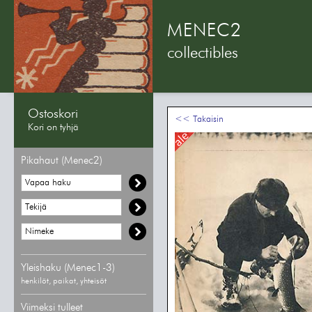
MENEC2
collectibles
Ostoskori
<< Takaisin
Kori on tyhjä
Pikahaut (Menec2)
Yleishaku (Menec1-3)
henkilöt, paikat, yhteisöt
Viimeksi tulleet