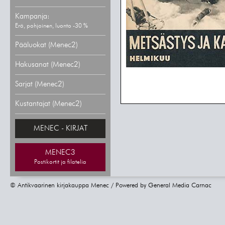
Kampanja:
Erä, pohjoinen, luonto -30 %
Pääluokat (Menec2)
Hakusanat (Menec2)
Sarjat (Menec2)
Kustantajat (Menec2)
MENEC - KIRJAT
MENEC3
Postikortit ja filatelia
© Antikvaarinen kirjakauppa Menec / Powered by
General Media Carnac