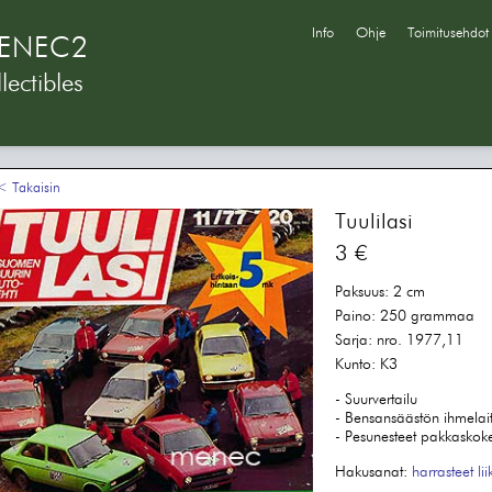
Info
Ohje
Toimitusehdot
ENEC2
lectibles
 Takaisin
Tuulilasi
3 €
Paksuus:
2 cm
Paino:
250 grammaa
Sarja:
nro. 1977,11
Kunto:
K3
- Suurvertailu
- Bensansäästön ihmelait
- Pesunesteet pakkaskok
Hakusanat:
harrasteet
li