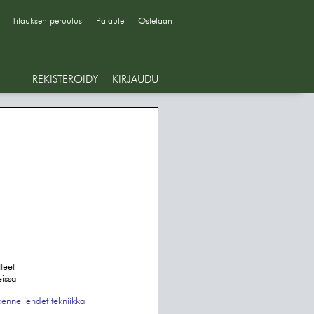
Tilauksen peruutus
Palaute
Ostetaan
REKISTERÖIDY
KIRJAUDU
teet
eissa
ikenne
lehdet
tekniikka