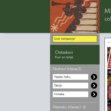
M
col
Uusi kampanja!
<<
Ostoskori
Kori on tyhjä
Pikahaut (Menec2)
Yleishaku (Menec1-3)