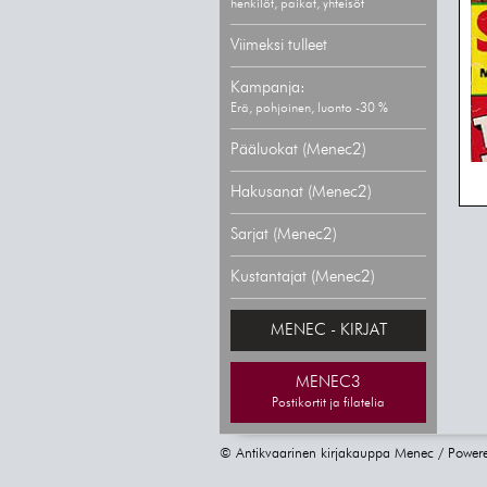
henkilöt, paikat, yhteisöt
Viimeksi tulleet
Kampanja:
Erä, pohjoinen, luonto -30 %
Pääluokat (Menec2)
Hakusanat (Menec2)
Sarjat (Menec2)
Kustantajat (Menec2)
MENEC - KIRJAT
MENEC3
Postikortit ja filatelia
© Antikvaarinen kirjakauppa Menec / Power