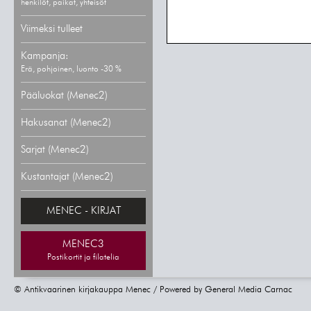
henkilöt, paikat, yhteisöt
Viimeksi tulleet
Kampanja:
Erä, pohjoinen, luonto -30 %
Pääluokat (Menec2)
Hakusanat (Menec2)
Sarjat (Menec2)
Kustantajat (Menec2)
MENEC - KIRJAT
MENEC3
Postikortit ja filatelia
© Antikvaarinen kirjakauppa Menec / Powered by
General Media Carnac