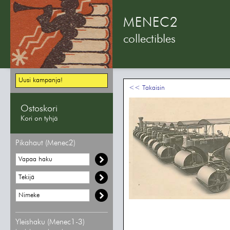
MENEC2
collectibles
Uusi kampanja!
<< Takaisin
Ostoskori
Kori on tyhjä
Pikahaut (Menec2)
Yleishaku (Menec1-3)