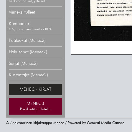
henkilöt, paikat, yhteisöt
Viimeksi tulleet
Kampanja:
Erä, pohjoinen, luonto -30 %
Pääluokat (Menec2)
Hakusanat (Menec2)
Sarjat (Menec2)
Kustantajat (Menec2)
MENEC - KIRJAT
MENEC3
Postikortit ja filatelia
© Antikvaarinen kirjakauppa Menec / Powered by
General Media Carnac