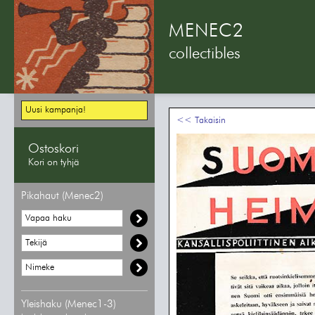
MENEC2
collectibles
Uusi kampanja!
<< Takaisin
Ostoskori
Kori on tyhjä
Pikahaut (Menec2)
Yleishaku (Menec1-3)