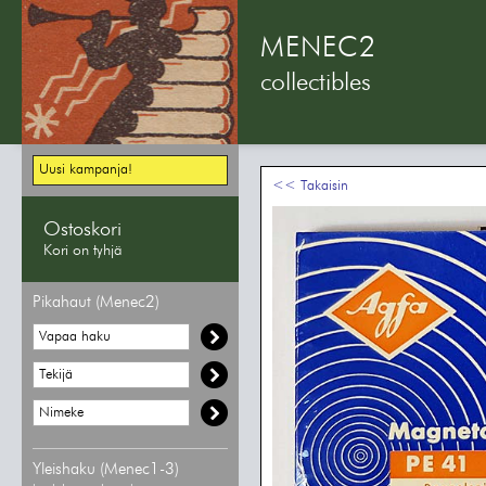
MENEC2
collectibles
Uusi kampanja!
<< Takaisin
Ostoskori
Kori on tyhjä
Pikahaut (Menec2)
Yleishaku (Menec1-3)