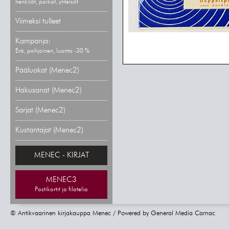
henkilöt, paikat, yhteisöt
Viimeksi tulleet
Kampanja:
Erä, pohjoinen, luonto -30 %
Pääluokat (Menec2)
Hakusanat (Menec2)
Sarjat (Menec2)
Kustantajat (Menec2)
MENEC - KIRJAT
MENEC3
Postikortit ja filatelia
© Antikvaarinen kirjakauppa Menec / Powered by
General Media Carnac