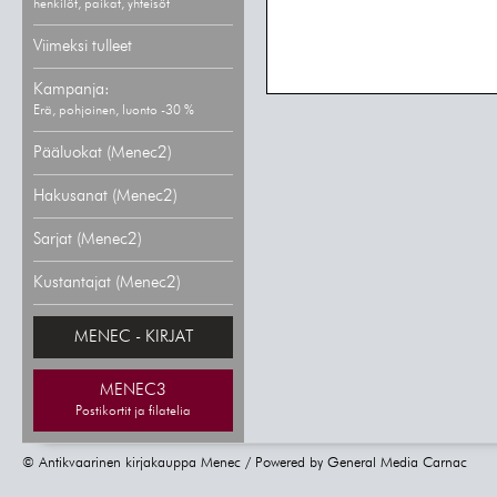
henkilöt, paikat, yhteisöt
Viimeksi tulleet
Kampanja:
Erä, pohjoinen, luonto -30 %
Pääluokat (Menec2)
Hakusanat (Menec2)
Sarjat (Menec2)
Kustantajat (Menec2)
MENEC - KIRJAT
MENEC3
Postikortit ja filatelia
© Antikvaarinen kirjakauppa Menec / Powered by
General Media Carnac