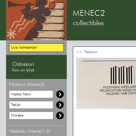
MENEC2
collectibles
Uusi kampanja!
<< Takaisin
Ostoskori
Kori on tyhjä
Pikahaut (Menec2)
Yleishaku (Menec1-3)