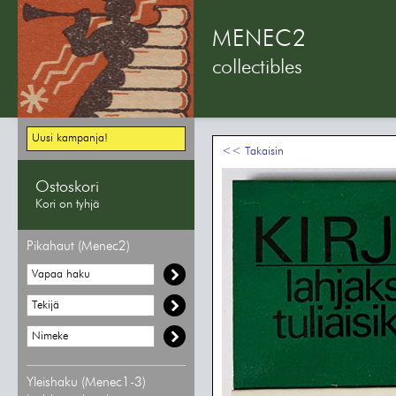
MENEC2
collectibles
Uusi kampanja!
<< Takaisin
Ostoskori
Kori on tyhjä
Pikahaut (Menec2)
Yleishaku (Menec1-3)