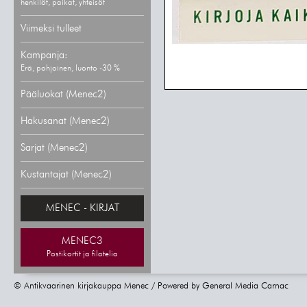
henkilöt, paikat, yhteisöt
Viimeksi tulleet
Kampanja:
Erä, pohjoinen, luonto -30 %
Pääluokat (Menec2)
Hakusanat (Menec2)
Sarjat (Menec2)
Kustantajat (Menec2)
MENEC - KIRJAT
MENEC3
Postikortit ja filatelia
© Antikvaarinen kirjakauppa Menec / Powered by
General Media Carnac