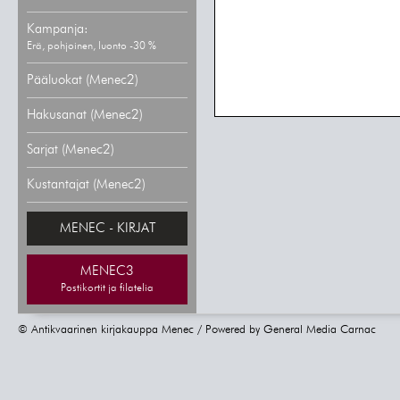
Kampanja:
Erä, pohjoinen, luonto -30 %
Pääluokat (Menec2)
Hakusanat (Menec2)
Sarjat (Menec2)
Kustantajat (Menec2)
MENEC - KIRJAT
MENEC3
Postikortit ja filatelia
© Antikvaarinen kirjakauppa Menec / Powered by
General Media Carnac