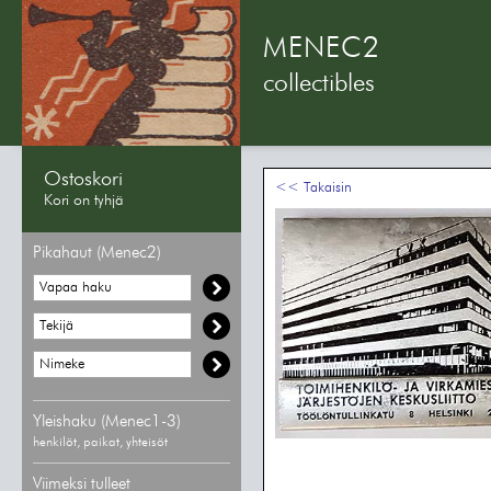
MENEC2
collectibles
Ostoskori
<< Takaisin
Kori on tyhjä
Pikahaut (Menec2)
Yleishaku (Menec1-3)
henkilöt, paikat, yhteisöt
Viimeksi tulleet