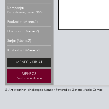
Kampanja:
Erä, pohjoinen, luonto -30 %
Pääluokat (Menec2)
Hakusanat (Menec2)
Sarjat (Menec2)
Kustantajat (Menec2)
MENEC - KIRJAT
MENEC3
Postikortit ja filatelia
© Antikvaarinen kirjakauppa Menec / Powered by
General Media Carnac