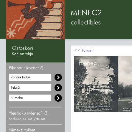
MENEC2
collectibles
Ostoskori
<< Takaisin
Kori on tyhjä
Pikahaut (Menec2)
Yleishaku (Menec1-3)
henkilöt, paikat, yhteisöt
Viimeksi tulleet