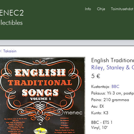
Info
Ohje
Toimitusehdot
ENEC2
lectibles
 Takaisin
English Traditio
Riley, Stanley & 
5 €
Kustantaja:
BBC
Paksuus:
Yli 3 cm, postip
Paino:
210 grammaa
Asu:
EX
Kunto:
K3
BBC - ETS 1
Vinyl, 10"