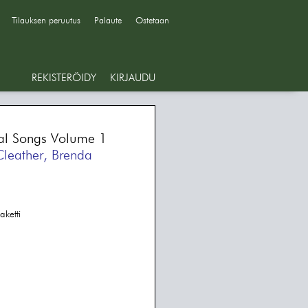
Tilauksen peruutus
Palaute
Ostetaan
REKISTERÖIDY
KIRJAUDU
nal Songs Volume 1
Cleather, Brenda
aketti