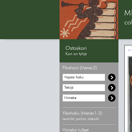
M
col
Ostoskori
<<
Kori on tyhjä
Pikahaut (Menec2)
Yleishaku (Menec1-3)
henkilöt, paikat, yhteisöt
Viimeksi tulleet