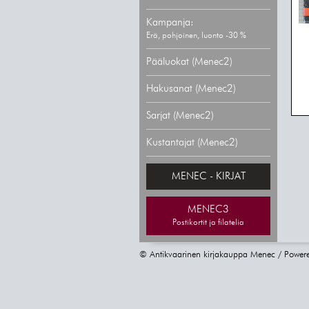
Kampanja:
Erä, pohjoinen, luonto -30 %
Pääluokat (Menec2)
Hakusanat (Menec2)
Sarjat (Menec2)
Kustantajat (Menec2)
MENEC - KIRJAT
MENEC3
Postikortit ja filatelia
© Antikvaarinen kirjakauppa Menec / Power