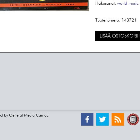
Hakusanat:
world music
Tuotenumero:
143721
LISÄÄ OSTOSKORII
ed by
General Media Carnac