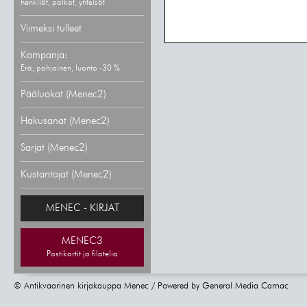
henkilöt, paikat, yhteisöt
Viimeksi tulleet
Kampanja:
Erä, pohjoinen, luonto -30 %
Pääluokat (Menec2)
Hakusanat (Menec2)
Sarjat (Menec2)
Kustantajat (Menec2)
MENEC - KIRJAT
MENEC3
Postikortit ja filatelia
© Antikvaarinen kirjakauppa Menec / Powered by
General Media Carnac