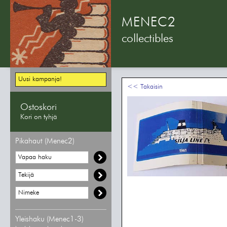
MENEC2
collectibles
Uusi kampanja!
<< Takaisin
Ostoskori
Kori on tyhjä
Pikahaut (Menec2)
Yleishaku (Menec1-3)