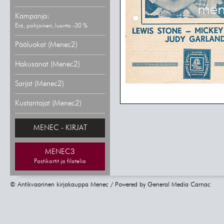
Kampanja:
Erä, pohjoinen, luonto -30 %
Pääluokat (Menec2)
Hakusanat (Menec2)
Sarjat (Menec2)
Kustantajat (Menec2)
MENEC - KIRJAT
MENEC3
Postikortit ja filatelia
© Antikvaarinen kirjakauppa Menec / Powered by
General Media Carnac