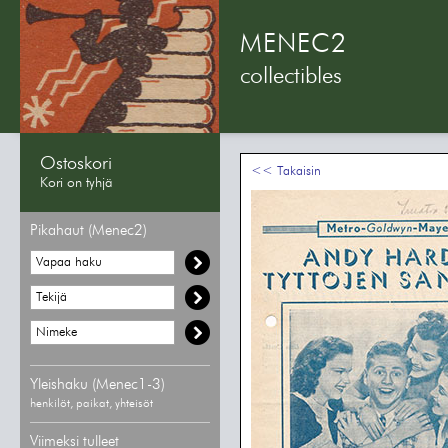
MENEC2
collectibles
Ostoskori
<< Takaisin
Kori on tyhjä
Pikahaut (Menec2)
Yleishaku (Menec1-3)
henkilöt, paikat, yhteisöt
Viimeksi tulleet