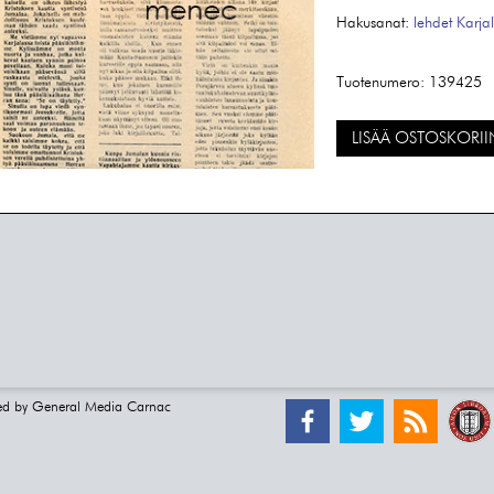
Hakusanat:
lehdet
Karja
Tuotenumero:
139425
LISÄÄ OSTOSKORII
ed by
General Media Carnac