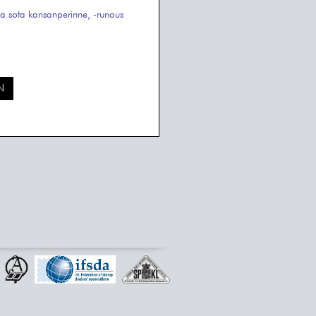
la
sota
kansanperinne, -runous
N