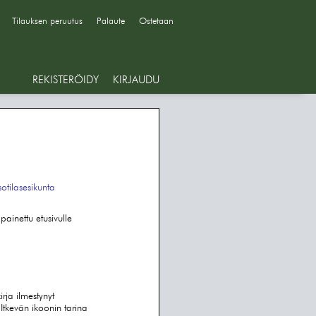
Tilauksen peruutus
Palaute
Ostetaan
REKISTERÖIDY
KIRJAUDU
sotilasesikunta
ainettu etusivulle
rja ilmestynyt
tkevän ikoonin tarina