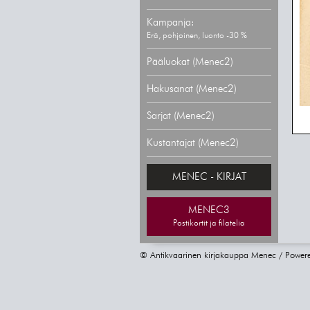
Kampanja:
Erä, pohjoinen, luonto -30 %
Pääluokat (Menec2)
Hakusanat (Menec2)
Sarjat (Menec2)
Kustantajat (Menec2)
MENEC - KIRJAT
MENEC3
Postikortit ja filatelia
© Antikvaarinen kirjakauppa Menec / Power