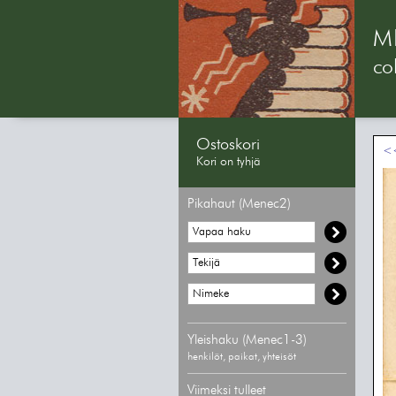
M
col
Ostoskori
<<
Kori on tyhjä
Pikahaut (Menec2)
Yleishaku (Menec1-3)
henkilöt, paikat, yhteisöt
Viimeksi tulleet