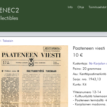
Info
Ohje
Toimitusehdot
ENEC2
lectibles
 Takaisin
Paateneen viesti
10 €
Kustantaja:
Itä-Karjalan 
Paino:
20 grammaa
Asu:
Kenttäpostimerkintö p
Sarja:
nro. 1943,13
Kunto:
K4
Yhteisnumero 13-14
- Kulttuurityötä tukemaan
- Paateneen termäsiltä -ki
- Karjalainen madonna. I