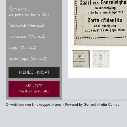
Kampanja:
Erä, pohjoinen, luonto -30 %
Pääluokat (Menec2)
Hakusanat (Menec2)
Sarjat (Menec2)
Kustantajat (Menec2)
MENEC - KIRJAT
MENEC3
Postikortit ja filatelia
© Antikvaarinen kirjakauppa Menec / Powered by
General Media Carnac