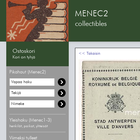
MENEC2
collectibles
Ostoskori
<< Takaisin
Kori on tyhjä
Pikahaut (Menec2)
Yleishaku (Menec1-3)
henkilöt, paikat, yhteisöt
Viimeksi tulleet