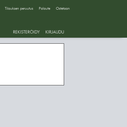
Tilauksen peruutus
Palaute
Ostetaan
REKISTERÖIDY
KIRJAUDU