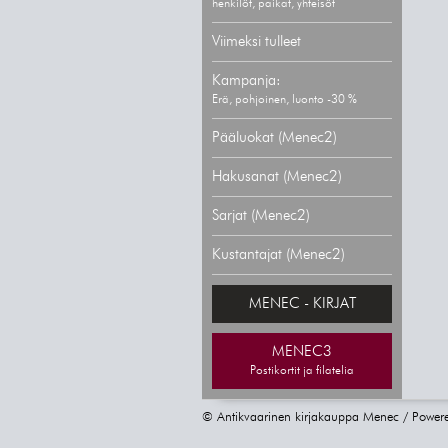
henkilöt, paikat, yhteisöt
Viimeksi tulleet
Kampanja:
Erä, pohjoinen, luonto -30 %
Pääluokat (Menec2)
Hakusanat (Menec2)
Sarjat (Menec2)
Kustantajat (Menec2)
MENEC - KIRJAT
MENEC3
Postikortit ja filatelia
© Antikvaarinen kirjakauppa Menec / Power