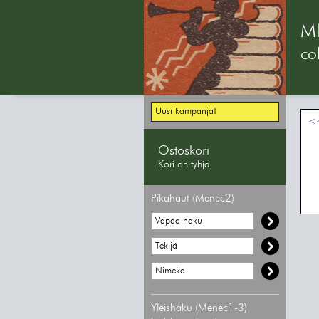
M
col
Uusi kampanja!
<<
Ostoskori
Kori on tyhjä
Pikahaut (Menec2)
Yleishaku (Menec1-3)