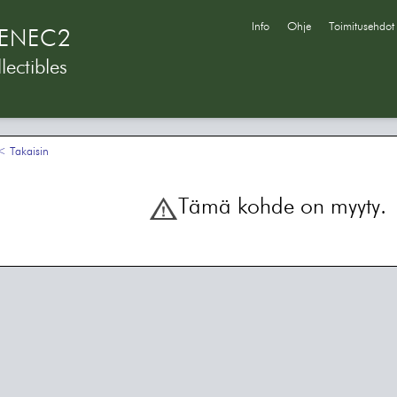
Info
Ohje
Toimitusehdot
ENEC2
lectibles
 Takaisin
Tämä kohde on myyty.