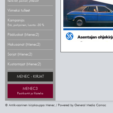
henkilöt, paikat, yhteisöt
Viimeksi tulleet
Kampanja:
Erä, pohjoinen, luonto -30 %
Pääluokat (Menec2)
Hakusanat (Menec2)
Sarjat (Menec2)
Kustantajat (Menec2)
MENEC - KIRJAT
MENEC3
Postikortit ja filatelia
© Antikvaarinen kirjakauppa Menec / Powered by
General Media Carnac