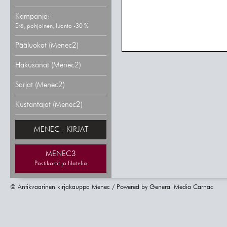
Kampanja:
Erä, pohjoinen, luonto -30 %
Pääluokat (Menec2)
Hakusanat (Menec2)
Sarjat (Menec2)
Kustantajat (Menec2)
MENEC - KIRJAT
MENEC3
Postikortit ja filatelia
© Antikvaarinen kirjakauppa Menec / Powered by
General Media Carnac