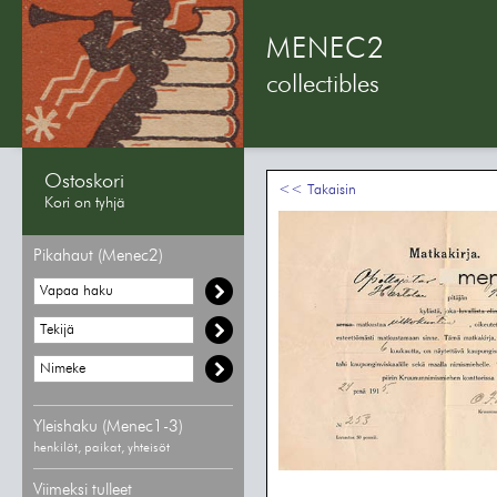
MENEC2
collectibles
Ostoskori
<< Takaisin
Kori on tyhjä
Pikahaut (Menec2)
Yleishaku (Menec1-3)
henkilöt, paikat, yhteisöt
Viimeksi tulleet