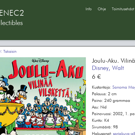
Info
Ohje
Toimitusehdot
ENEC2
lectibles
 Takaisin
Joulu-Aku. Vilinä
Disney, Walt
6 €
Kustantaja:
Sanoma Mag
Paksuus:
2 cm
Paino:
240 grammaa
Asu:
Nid
Painovuosi:
2002, 1. pa
Kunto:
K4
Sivumäärä:
98
Hakusanat:
sarjakuva-al