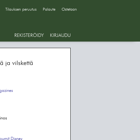
Tilauksen peruutus
Palaute
Ostetaan
REKISTERÖIDY
KIRJAUDU
ä ja vilskettä
azines
inos
bumit
Disney