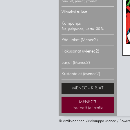
henkilöt, paikat, yhteisöt
Viimeksi tulleet
Kampanja:
Erä, pohjoinen, luonto -30 %
Pääluokat (Menec2)
Hakusanat (Menec2)
Sarjat (Menec2)
Kustantajat (Menec2)
MENEC - KIRJAT
MENEC3
Postikortit ja filatelia
© Antikvaarinen kirjakauppa Menec / Power