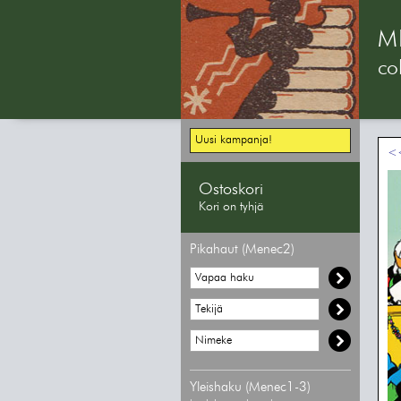
M
col
Uusi kampanja!
<<
Ostoskori
Kori on tyhjä
Pikahaut (Menec2)
Yleishaku (Menec1-3)