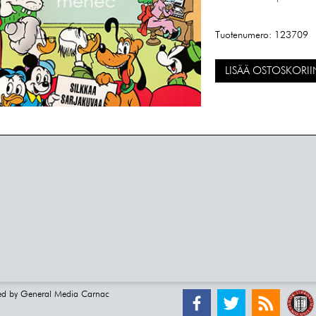
Tuotenumero:
123709
LISÄÄ OSTOSKORII
ed by
General Media Carnac