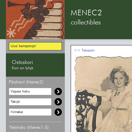
MENEC2
collectibles
Uusi kampanja!
<< Takaisin
Ostoskori
Kori on tyhjä
Pikahaut (Menec2)
Yleishaku (Menec1-3)