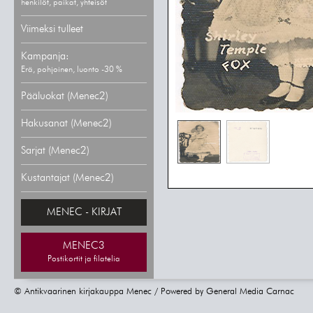
henkilöt, paikat, yhteisöt
Viimeksi tulleet
Kampanja:
Erä, pohjoinen, luonto -30 %
Pääluokat (Menec2)
Hakusanat (Menec2)
Sarjat (Menec2)
Kustantajat (Menec2)
MENEC - KIRJAT
MENEC3
Postikortit ja filatelia
© Antikvaarinen kirjakauppa Menec / Powered by
General Media Carnac