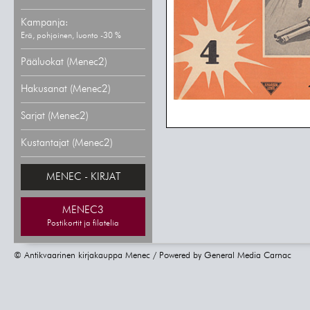
Kampanja:
Erä, pohjoinen, luonto -30 %
Pääluokat (Menec2)
Hakusanat (Menec2)
Sarjat (Menec2)
Kustantajat (Menec2)
MENEC - KIRJAT
MENEC3
Postikortit ja filatelia
© Antikvaarinen kirjakauppa Menec / Powered by
General Media Carnac