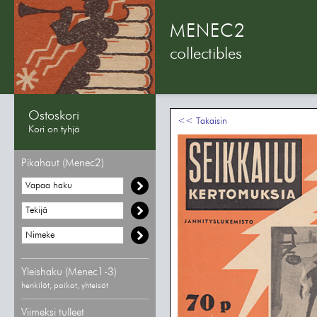
MENEC2
collectibles
Ostoskori
<< Takaisin
Kori on tyhjä
Pikahaut (Menec2)
Yleishaku (Menec1-3)
henkilöt, paikat, yhteisöt
Viimeksi tulleet