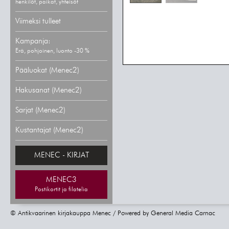
henkilöt, paikat, yhteisöt
Viimeksi tulleet
Kampanja:
Erä, pohjoinen, luonto -30 %
Pääluokat (Menec2)
Hakusanat (Menec2)
Sarjat (Menec2)
Kustantajat (Menec2)
MENEC - KIRJAT
MENEC3
Postikortit ja filatelia
© Antikvaarinen kirjakauppa Menec / Powered by
General Media Carnac