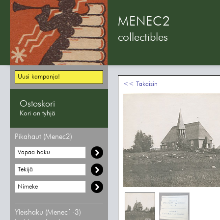
MENEC2
collectibles
Uusi kampanja!
<< Takaisin
Ostoskori
Kori on tyhjä
Pikahaut (Menec2)
Yleishaku (Menec1-3)