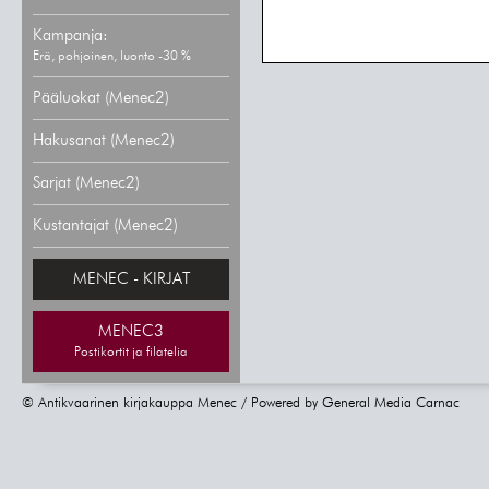
Kampanja:
Erä, pohjoinen, luonto -30 %
Pääluokat (Menec2)
Hakusanat (Menec2)
Sarjat (Menec2)
Kustantajat (Menec2)
MENEC - KIRJAT
MENEC3
Postikortit ja filatelia
© Antikvaarinen kirjakauppa Menec / Powered by
General Media Carnac