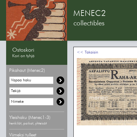
MENEC2
collectibles
Ostoskori
<< Takaisin
Kori on tyhjä
Pikahaut (Menec2)
Yleishaku (Menec1-3)
henkilöt, paikat, yhteisöt
Viimeksi tulleet