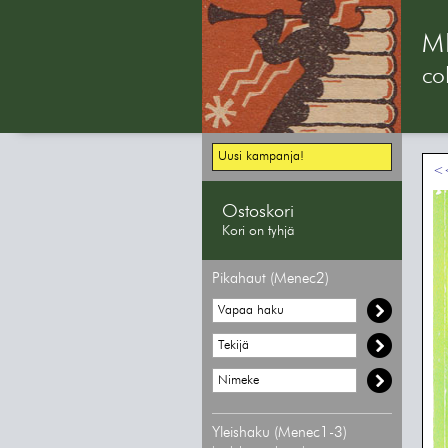
M
col
Uusi kampanja!
<<
Ostoskori
Kori on tyhjä
Pikahaut (Menec2)
Yleishaku (Menec1-3)