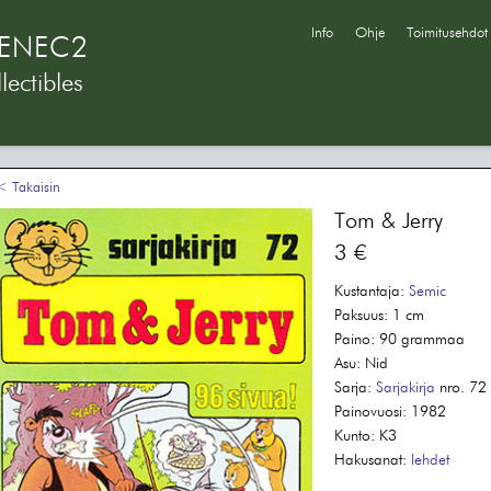
Info
Ohje
Toimitusehdot
ENEC2
lectibles
 Takaisin
Tom & Jerry
3 €
Kustantaja:
Semic
Paksuus:
1 cm
Paino:
90 grammaa
Asu:
Nid
Sarja:
Sarjakirja
nro. 72
Painovuosi:
1982
Kunto:
K3
Hakusanat:
lehdet