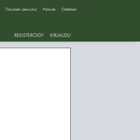
Tilauksen peruutus
Palaute
Ostetaan
REKISTERÖIDY
KIRJAUDU