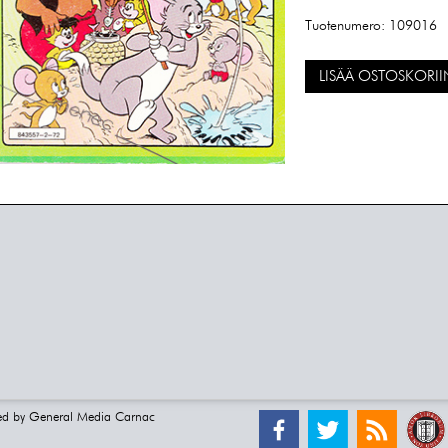
Tuotenumero:
109016
LISÄÄ OSTOSKORII
ed by
General Media Carnac