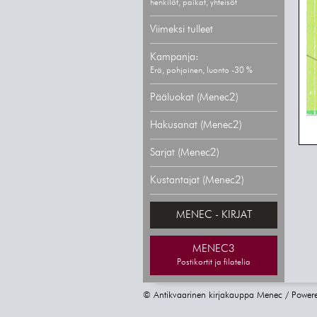
henkilöt, paikat, yhteisöt
Viimeksi tulleet
Kampanja:
Erä, pohjoinen, luonto -30 %
Pääluokat (Menec2)
Hakusanat (Menec2)
Sarjat (Menec2)
Kustantajat (Menec2)
MENEC - KIRJAT
MENEC3
Postikortit ja filatelia
© Antikvaarinen kirjakauppa Menec / Power