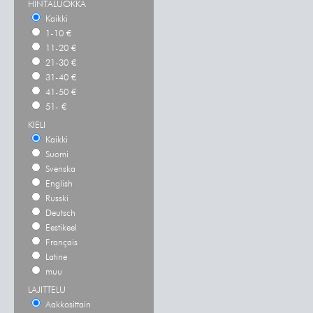
HINTALUOKKA
Kaikki
1-10 €
11-20 €
21-30 €
31-40 €
41-50 €
51- €
KIELI
Kaikki
Suomi
Svenska
English
Russki
Deutsch
Eestikeel
Français
Latine
muu
LAJITTELU
Aakkosittain