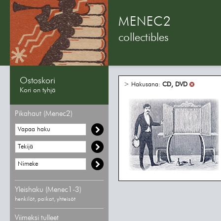
MENEC2
collectibles
Ostoskori
> Hakusana:
CD, DVD
Kori on tyhjä
Pikahaut (Menec2)
Yleishaku (Menec1-3)
henkilöt, paikat, yhteisöt
Viimeksi tulleet