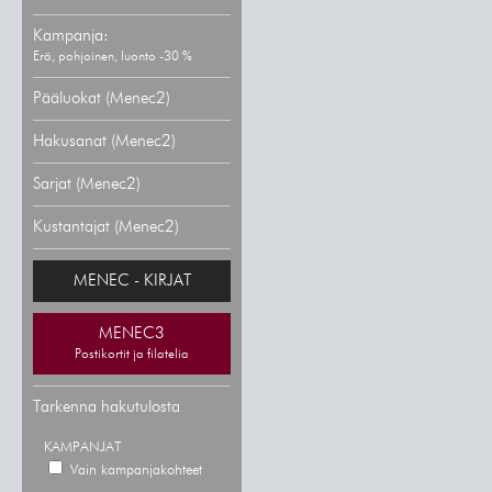
Kampanja:
Erä, pohjoinen, luonto -30 %
Pääluokat (Menec2)
Hakusanat (Menec2)
Sarjat (Menec2)
Kustantajat (Menec2)
MENEC - KIRJAT
MENEC3
Postikortit ja filatelia
Tarkenna hakutulosta
KAMPANJAT
Vain kampanjakohteet