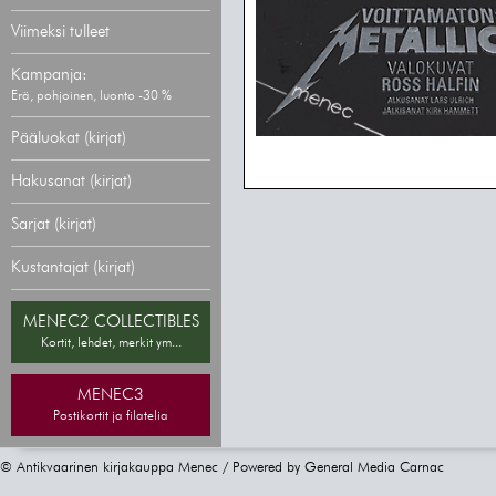
Viimeksi tulleet
Kampanja:
Erä, pohjoinen, luonto -30 %
Pääluokat (kirjat)
Hakusanat (kirjat)
Sarjat (kirjat)
Kustantajat (kirjat)
MENEC2 COLLECTIBLES
Kortit, lehdet, merkit ym...
MENEC3
Postikortit ja filatelia
© Antikvaarinen kirjakauppa Menec / Powered by
General Media Carnac