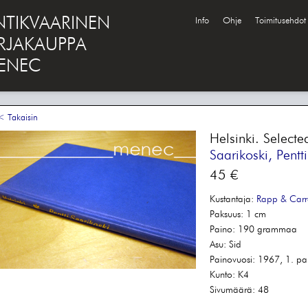
NTIKVAARINEN
Info
Ohje
Toimitusehdot
IRJAKAUPPA
ENEC
 Takaisin
Helsinki. Selecte
Saarikoski, Pentti
45 €
Kustantaja:
Rapp & Carr
Paksuus:
1 cm
Paino:
190 grammaa
Asu:
Sid
Painovuosi:
1967, 1. pa
Kunto:
K4
Sivumäärä:
48