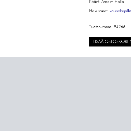
Käänt. Anselm Hollo
Hakusanat:
kaunokirjalli
Tuotenumero:
94266
LISÄÄ OSTOSKORII