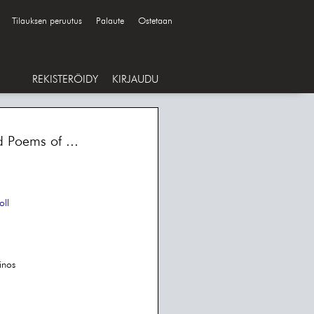
Tilauksen peruutus
Palaute
Ostetaan
REKISTERÖIDY
KIRJAUDU
d Poems of ...
oll
inos