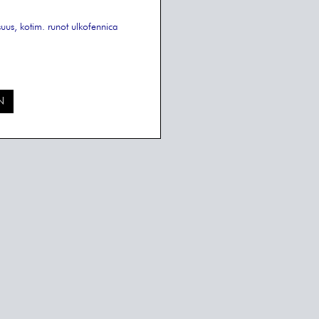
suus, kotim.
runot
ulkofennica
N