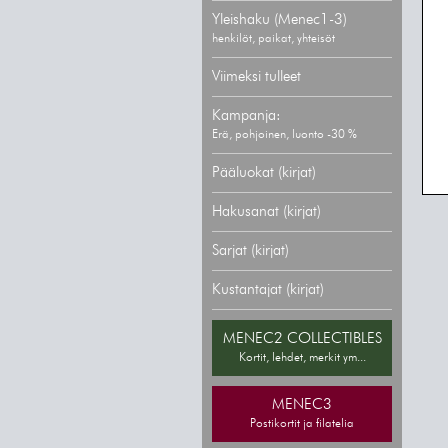
Yleishaku (Menec1-3)
henkilöt, paikat, yhteisöt
Viimeksi tulleet
Kampanja:
Erä, pohjoinen, luonto -30 %
Pääluokat (kirjat)
Hakusanat (kirjat)
Sarjat (kirjat)
Kustantajat (kirjat)
MENEC2 COLLECTIBLES
Kortit, lehdet, merkit ym...
MENEC3
Postikortit ja filatelia